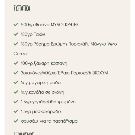
ΣΥΣΤΑΤΙΚΑ
500 γρ.
Φαρίνα ΜΥΛΟΙ ΚΡΗΤΗΣ
180 γρ. Ταχίνι
180 γρ.
Ρόφημα Βρώμης Πορτοκάλι-Μάνγκο Vero
Cereal
100 γρ. ζάχαρη καστανή
3 σταγόνες
Αιθέριο Έλαιο Πορτοκάλι ΒΙΟΧΥΜ
1 κ.γ. μαγειρική σόδα
1 κ.γ. κανέλα σε σκόνη
1.5 γρ. γαρύφαλλο τριμμένο
1.5 γρ. μοσχοκάρυδο
σουσάμι για το πασπάλισμα