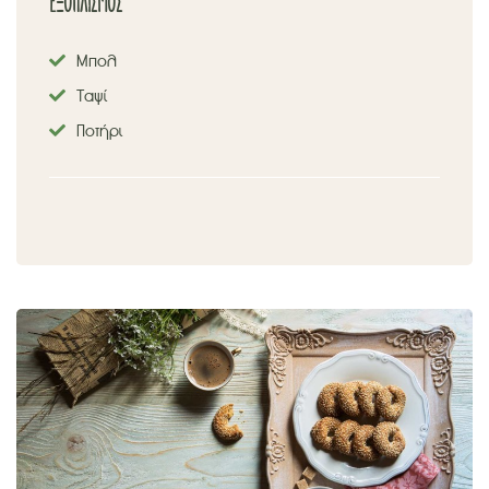
ΕΞΟΠΛΙΣΜΟΣ
Μπολ
Ταψί
Ποτήρι