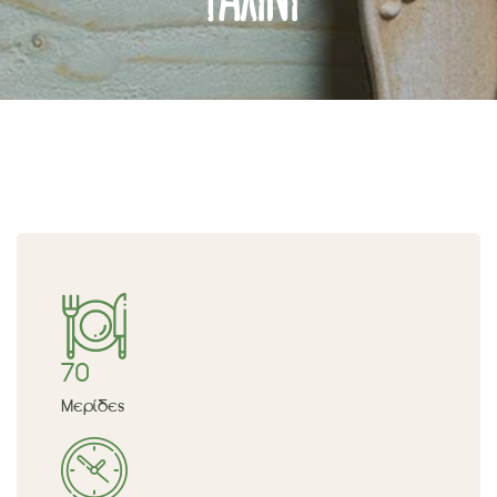
70
Μερίδες